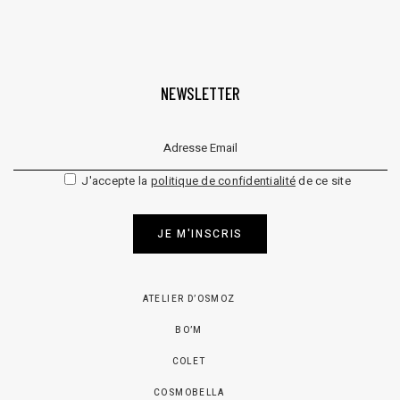
NEWSLETTER
Veuillez laisser ce champ vide.
J'accepte la
politique de confidentialité
de ce site
JE M'INSCRIS
ATELIER D’OSMOZ
BO’M
COLET
COSMOBELLA