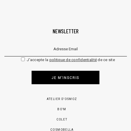
NEWSLETTER
Veuillez laisser ce champ vide.
J'accepte la
politique de confidentialité
de ce site
JE M'INSCRIS
ATELIER D’OSMOZ
BO’M
COLET
COSMOBELLA