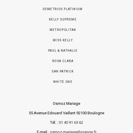
DEMETRIOS PLATINIUM
KELLY SUPREME
METROPOLITAN
MISS KELLY
PAUL & NATHALIE
ROSA CLARA
SAN PATRICK
WHITE ONE
Osmoz Mariage
55 Avenue Edouard Vaillant 92100 Boulogne
Tél. :
01 40 91 65 62
E-mail :
osmoz-mariage@orange.fr