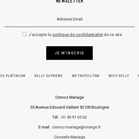
NEWSLETTER
Veuillez laisser ce champ vide.
J'accepte la
politique de confidentialité
de ce site
JE M'INSCRIS
OS PLATINIUM
KELLY SUPREME
METROPOLITAN
MISS KELLY
Osmoz Mariage
55 Avenue Edouard Vaillant 92100 Boulogne
Tél. :
01 40 91 65 62
E-mail :
osmoz-mariage@orange.fr
Conseils Mariage