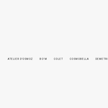
ATELIER D’OSMOZ
BO’M
COLET
COSMOBELLA
DEMETRI