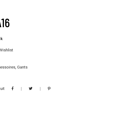
A16
ck
Wishlist
essoires
,
Gants
uit