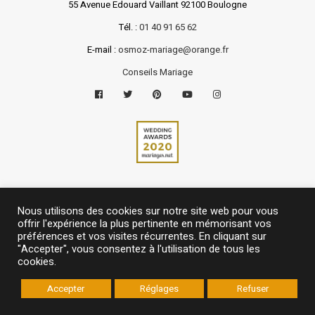
55 Avenue Edouard Vaillant 92100 Boulogne
Tél. :
01 40 91 65 62
E-mail :
osmoz-mariage@orange.fr
Conseils Mariage
Nous utilisons des cookies sur notre site web pour vous
offrir l'expérience la plus pertinente en mémorisant vos
préférences et vos visites récurrentes. En cliquant sur
"Accepter", vous consentez à l'utilisation de tous les
cookies.
Made with ♥ by
Com’ Maker
Accepter
Réglages
Refuser
Mentions légales
|
Politique de confidentialité
|
Partenaires