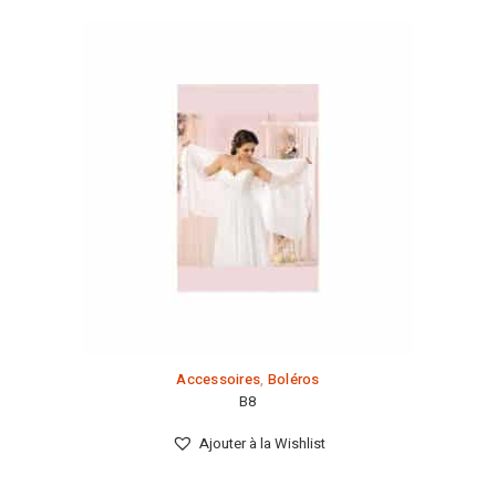
Accessoires
,
Boléros
B8
Ajouter à la Wishlist