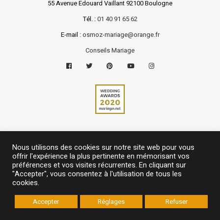
55 Avenue Edouard Vaillant 92100 Boulogne
Tél. :
01 40 91 65 62
E-mail :
osmoz-mariage@orange.fr
Conseils Mariage
Nous utilisons des cookies sur notre site web pour vous
offrir l'expérience la plus pertinente en mémorisant vos
préférences et vos visites récurrentes. En cliquant sur
"Accepter", vous consentez à l'utilisation de tous les
cookies.
Made with ♥ by
Com’ Maker
Accepter
Réglages
Refuser
Mentions légales
|
Politique de confidentialité
|
Partenaires