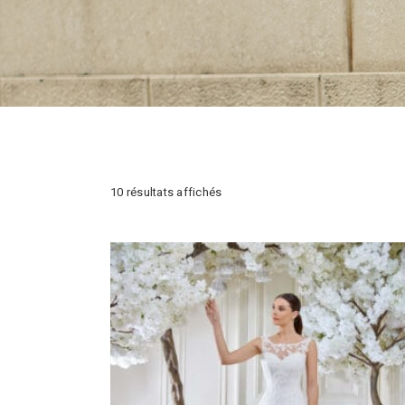
Trié
10 résultats affichés
du
plus
récent
au