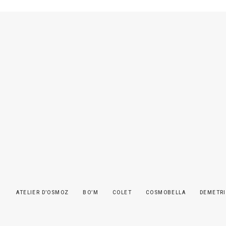
ATELIER D’OSMOZ
BO’M
COLET
COSMOBELLA
DEMETRI